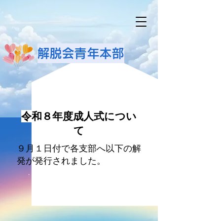
解脱会青年本部
令和８年度成人式につい
て​
９月１日付で各支部へ以下の解
発が発行されました。