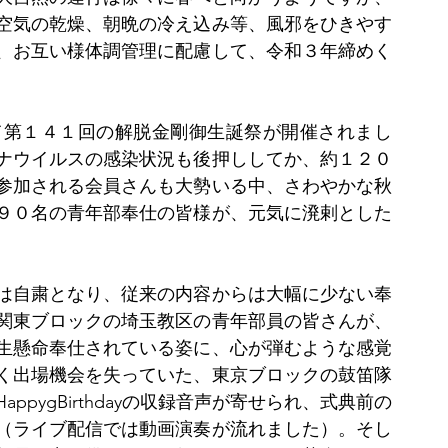
空気の乾燥、朝晩の冷え込み等、風邪をひきやす
、お互い様体調管理に配慮して、令和３年締めく
て第１４１回の解脱金剛御生誕祭が開催されまし
ナウイルスの感染状況も後押ししてか、約１２０
参加される会員さんも大勢いる中、さわやかな秋
９０名の青年部奉仕の皆様が、元気に溌剌とした
は自粛となり、従来の内容からは大幅に少ない奉
関東ブロックの埼玉教区の青年部員の皆さんが、
生懸命奉仕されている姿に、心が弾むような感覚
く出場機会を失っていた、東京ブロックの鼓笛隊
pygBirthdayの収録音声が寄せられ、式典前の
（ライブ配信では動画演奏が流れました）。そし