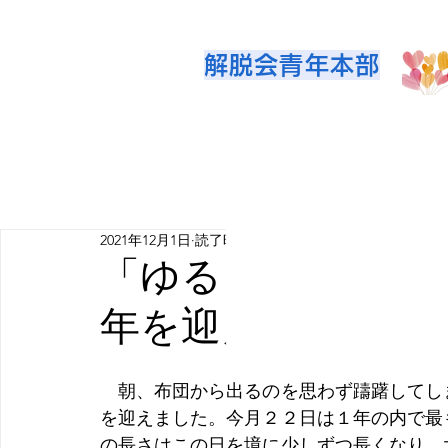
解脱会青年本部
2021年12月1日
読了時間: 3分
「ゆるぎない心で
年を迎えよう」
　朝、布団から出るのを思わず躊躇してし
を迎えました。今月２２日は１年の内で最
の長さはこの日を境に少しずつ長くなり、