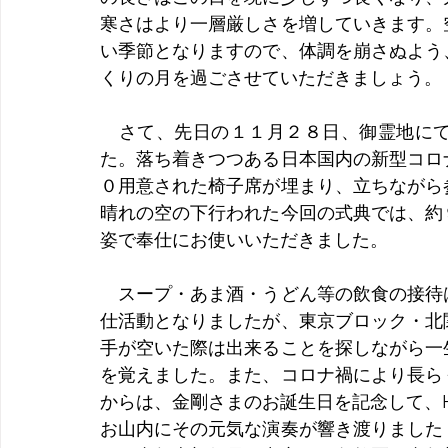
寒さはより一層厳しさを増していきます。
い季節となりますので、体調を崩さぬよう
くりの月を過ごさせていただきましょう。
　さて、先日の１１月２８日、御霊地に
た。落ち着きつつある日本国内の新型コロ
０用意された椅子席が埋まり、立ちながら
晴れの空の下行われた今回の式典では、約
姿で奉仕にお使いいただきました。
　スープ・あま酒・うどん等の飲食の接待
仕活動となりましたが、東京ブロック・北
手が空いた際は出来ることを探しながら一
を覚えました。また、コロナ禍により長ら
からは、金剛さまのお誕生日を記念して、Hap
お山内にその元気な演奏が響き渡りました