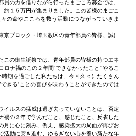
部員の力を借りながら行ったまごころ募金では、
、約１５万円が集まりました。この皆様のまごこ
んの人々の命やこころを救う活動につながっていきま
東京ブロック・埼玉教区の青年部員の皆様、誠に
たこの御生誕祭では、青年部員の皆様の持つエネ
ロナ禍のこの２年間‘できなかったこと’‘やるこ
い時期を過ごした私たちは、今回久々にたくさん
‘できる’ことの喜びを味わうことができたのでは
ウイルスの猛威は過ぎ去っていないことは、否定
ナ禍の２年で学んだこと、感じたこと、反省した
の月に心に刻み、例え、感染拡大の局面が再びお
で活動に突き進む、ゆるぎない心を養い新たな年