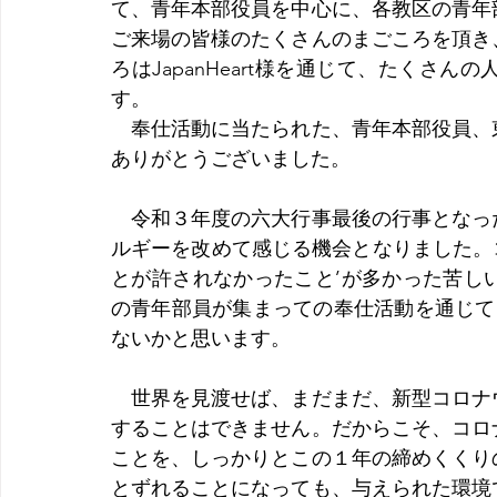
て、青年本部役員を中心に、各教区の青年
ご来場の皆様のたくさんのまごころを頂き
ろはJapanHeart様を通じて、たくさ
す。
　奉仕活動に当たられた、青年本部役員、
ありがとうございました。
　令和３年度の六大行事最後の行事となっ
ルギーを改めて感じる機会となりました。コ
とが許されなかったこと’が多かった苦し
の青年部員が集まっての奉仕活動を通じて
ないかと思います。 
　世界を見渡せば、まだまだ、新型コロナ
することはできません。だからこそ、コロ
ことを、しっかりとこの１年の締めくくり
とずれることになっても、与えられた環境