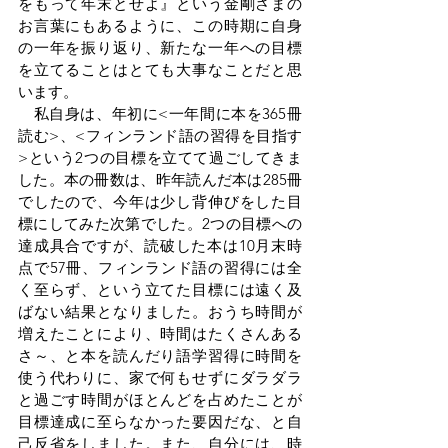
をもって年末とせよ』という金剛さまの
お言葉にもあるように、この時期に自身
の一年を振り返り、新たな一年への目標
を立てることはとても大事なことだと思
います。
　私自身は、年初に<一年間に本を365冊
読む>、<フィンランド語の習得を目指す
>という2つの目標を立てて過ごしてきま
した。本の冊数は、昨年読んだ本は285冊
でしたので、今年は少し背伸びをした目
標にしてみた次第でした。2つの目標への
達成具合ですが、読破した本は10月末時
点で57冊、フィンランド語の習得には全
く至らず、という立てた目標には遠く及
ばない結果となりました。おうち時間が
増えたことにより、時間はたくさんある
さ～、と本を読んだり語学習得に時間を
使う代わりに、家で何もせずにダラダラ
と過ごす時間がほとんどを占めたことが
目標達成に至らなかった要因だな、と自
己反省をしました。また、自分には、時