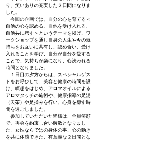
り、笑いありの充実した２日間になりま
した。
　今回の企画では、自分の心を育てる＜
自他の心を認める、自他を受け入れる、
自他共に恕す＞というテーマを掲げ、ワ
ークショップを通し自身の人生や今の気
持ちをお互いに共有し、認め合い、受け
入れることを学び、自分が自分を愛する
ことで、気持ちが楽になり、心洗われる
時間となりました。
　１日目の夕方からは、スペシャルゲス
トをお呼びして、美容と健康の時間を設
け、瞑想をはじめ、アロマオイルによる
アロマタッチの施術や、健康指導の足湯
（天茶）や足揉みを行い、心身を癒す時
間を過ごしました。
　参加していただいた皆様は、全員笑顔
で、再会を約束し合い解散となりまし
た。女性ならではの身体の事、心の動き
を共に体感できた、有意義な２日間とな