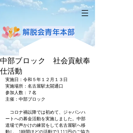
解脱会青年本部
中部ブロック 社会貢献奉
仕活動
実施日：令和５年１２月１３日
実施場所：名古屋駅太閤通口
参加人数：７名
主催：中部ブロック
　コロナ禍以降では初めて、ジャパンハ
ートへの募金活動を実施しました。中部
道場で声かけの練習をして名古屋駅へ移
動し、1時間ほどの活動で3,111円のご協力