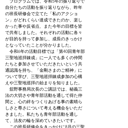
　プログラムでは、令和5年の振り返りで
自分たちの活動を振り返りながら、昨年
の班長研修会で立てた「私のアクショ
ン」がどれくらい達成できたのか、楽し
かった事や反省点、また今年の目標を皆
で共有しました。それぞれの活動に各々
が目的を持って参加し、成長のきっかけ
となっていたことが分かりました。
　令和6年の活動目標では「第40回青年部
三聖地巡拝錬成」に一人でも多くの仲間
たちと参加させていただきたいという共
通認識を持ち、「金剛さまのご精神」に
ついて学び、三聖地巡拝錬成参加の心構
えや三聖地巡拝の始まりを知りました。
　舘野事務局次長のご講話では、秘義三
法の大切さや青年部活動を通して得た仲
間と、心の絆をつくりあげる事の素晴ら
しさと尊さについて考える機会をいただ
きました。私たちも青年部活動を通し
て、法友の輪を深めていきたいです。
　この班長研修会をきっかけに8月の三聖