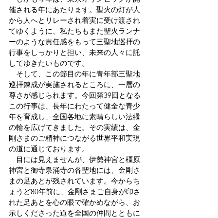
催される年にあたります。聖火の灯が人
から人へとリレーされ着実に受け渡され
てゆくように、私たちもまた聖火ランナ
ーのような責任感をもって三聖地巡拝の
行事をしっかりと担い、未来の人々に託
してゆきたいものです。
　そして、この節目の年に青年部三聖地
巡拝錬成が実施されるところに、一層の
尊さが感じられます。今回第39回となる
この行事は、長年にわたって健全な青少
年を育成し、全国各地に素晴らしい法縁
の輪を広げてきました。その実績は、金
剛さまのご精神につながる世界平和実現
の道に通じております。
　目には見えませんが、伊勢神宮と橿原
神宮と御寺泉涌寺の各聖地には、金剛さ
まの足あとが残されています。今からち
ょうど80年前に、金剛さまご自身が印さ
れた足あとを心の眼で確かめながら、お
示しくださった道を全国の仲間とともに