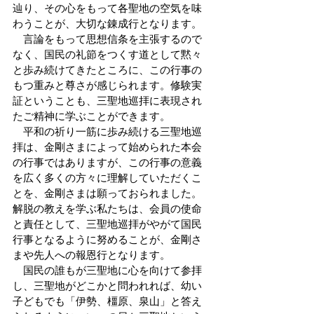
辿り、その心をもって各聖地の空気を味
わうことが、大切な錬成行となります。
　言論をもって思想信条を主張するので
なく、国民の礼節をつくす道として黙々
と歩み続けてきたところに、この行事の
もつ重みと尊さが感じられます。修験実
証ということも、三聖地巡拝に表現され
たご精神に学ぶことができます。
　平和の祈り一筋に歩み続ける三聖地巡
拝は、金剛さまによって始められた本会
の行事ではありますが、この行事の意義
を広く多くの方々に理解していただくこ
とを、金剛さまは願っておられました。
解脱の教えを学ぶ私たちは、会員の使命
と責任として、三聖地巡拝がやがて国民
行事となるように努めることが、金剛さ
まや先人への報恩行となります。
　国民の誰もが三聖地に心を向けて参拝
し、三聖地がどこかと問われれば、幼い
子どもでも「伊勢、橿原、泉山」と答え