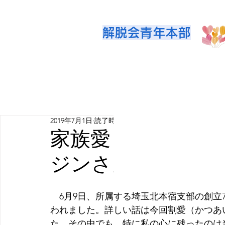
解脱会青年本部
2019年7月1日
読了時間: 3分
家族愛と信仰の持
ジンさんの講演よ
　6月9日、所属する埼玉北本宿支部の創立
われました。詳しい話は今回割愛（かつあ
た。その中でも、特に私の心に残ったのは