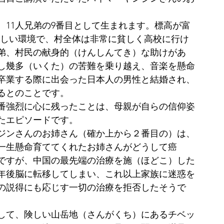
11人兄弟の9番目として生まれます。標高が富
厳しい環境で、村全体は非常に貧しく高校に行け
弟、村民の献身的（けんしんてき）な助けがあ
し幾多（いくた）の苦難を乗り越え、音楽を懸命
卒業する際に出会った日本人の男性と結婚され、
るとのことです。
番強烈に心に残ったことは、母親が自らの信仰姿
たエピソードです。
ジンさんのお姉さん（確か上から２番目の）は、
一生懸命育ててくれたお姉さんがどうして癌
ですが、中国の最先端の治療を施（ほどこ）した
年後脳に転移してしまい、これ以上家族に迷惑を
の説得にも応じす一切の治療を拒否したそうで
して、険しい山岳地（さんがくち）にあるチベッ