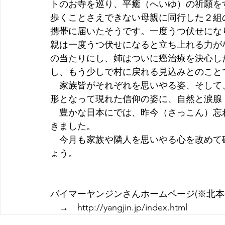
トのお寺を巡り、平癒（へいゆ）の祈願を
歩くことさえできない母親に同行した２組
携帯に届いたそうです。一度うつ伏せにな
親は一度うつ伏せになると立ち上れる力が
の当たりにし、姉はついに癌治療を決心し
し、もう少しで村に戻れる見込みとのこと
　家族皆がそれぞれを思いやる姿、そして
形となって現れた信仰の姿に、自然と涙腺
　豊かな日本にでは、昨今（さっこん）忘
きました。　
　今月も家族や隣人を思いやる心を改めて
ょう。
バイマーヤンジンさんホームページ(※北本
　→　http://yangjin.jp/index.html