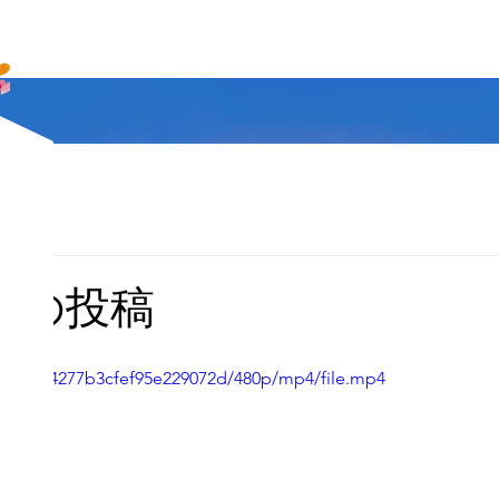
らの投稿
380438214277b3cfef95e229072d/480p/mp4/file.mp4