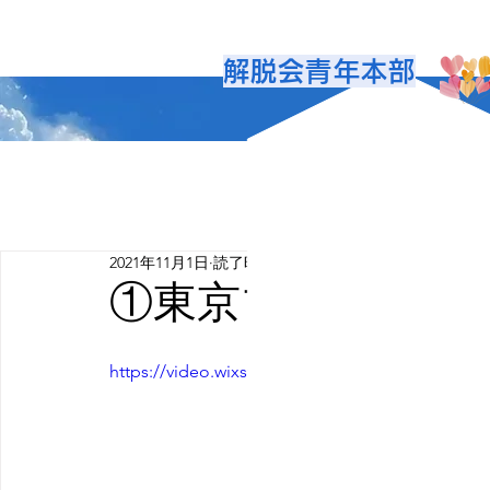
解脱会青年本部
2021年11月1日
読了時間: 0分
①東京ブロックか
https://video.wixstatic.com/video/a80e1e_f59f