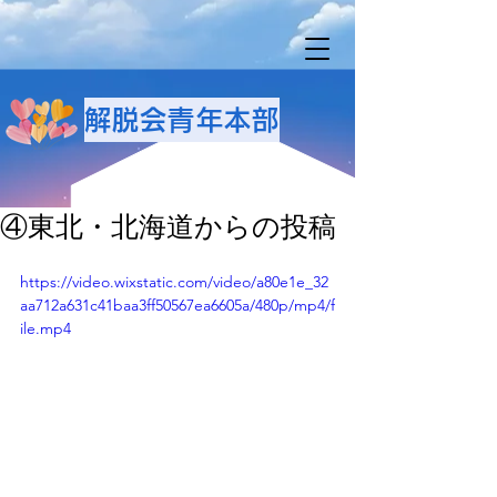
解脱会青年本部
④東北・北海道からの投稿
https://video.wixstatic.com/video/a80e1e_32
aa712a631c41baa3ff50567ea6605a/480p/mp4/f
ile.mp4