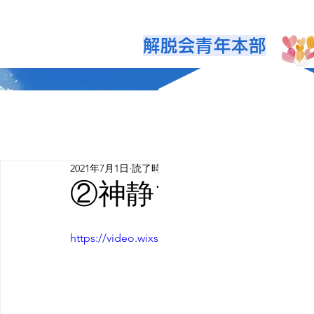
解脱会青年本部
2021年7月1日
読了時間: 0分
②神静ブロックか
https://video.wixstatic.com/video/a80e1e_757b