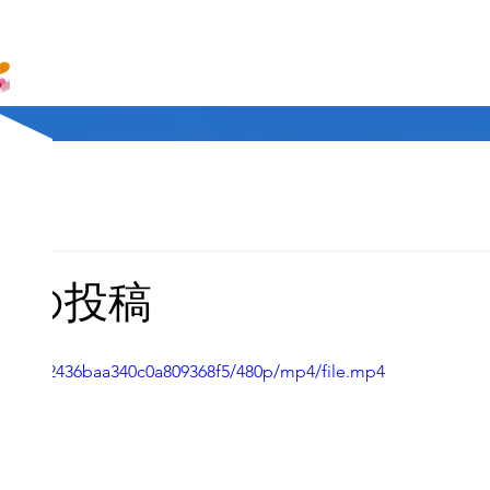
らの投稿
919f10d2436baa340c0a809368f5/480p/mp4/file.mp4