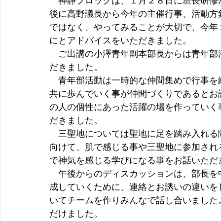
　神静ブロックは、１月２８日に班長研修
後に高野議長から今年の主催行事、活動方
ではなく、やってみることが大切で、今年
にとアドバイスをいただきました。
　ご出講の小澤青年副本部長からは青年部
だきました。
　青年部活動は一時的な仲間集めで行事を
共に歩んでいく事が仲間づくりであるとお
の人の個性にあった活躍の場を作っていく
だきました。
　三聖地については聖地に足を踏み入れる
向けて、肌で感じる事や三聖地に参加され
で神気を感じる学びになる事をお話いただ
　午後からのディスカッションは、部長を
成していくために、連絡とお誘いの違いを
いてチームを作りみんなで話し合いました
だけました。