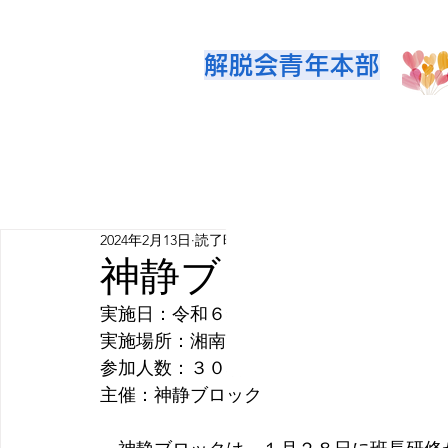
解脱会青年本部
2024年2月13日
読了時間: 2分
神静ブロック 班
実施日：令和６年１月２８日
実施場所：湘南道場
参加人数：３０名
主催：神静ブロック