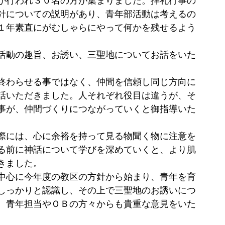
が行われ３０名の方が集まりました。拝礼行事の
針についての説明があり、青年部活動は考えるの
１年素直にがむしゃらにやって何かを残せるよう
活動の趣旨、お誘い、三聖地についてお話をいた
終わらせる事ではなく、仲間を信頼し同じ方向に
話いただきました。人それぞれ役目は違うが、そ
事が、仲間づくりにつながっていくと御指導いた
際には、心に余裕を持って見る物聞く物に注意を
る前に神話について学びを深めていくと、より肌
きました。
中心に今年度の教区の方針から始まり、青年を育
しっかりと認識し、その上で三聖地のお誘いにつ
。青年担当やＯＢの方々からも貴重な意見をいた