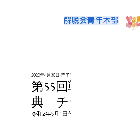
解脱会青年本部
2020年4月30日
読了時間: 1分
第55回戦争犠牲者
典 チラシ送付に
令和2年5月1日付けの本部通信にて、各支