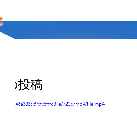
らの投稿
f7d91aca46a383cc9cfc5fffc81e/720p/mp4/file.mp4