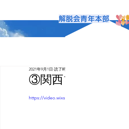
解脱会青年本部
2021年9月1日
読了時間: 0分
③関西ブロックか
https://video.wixstatic.com/video/a80e1e_31b3