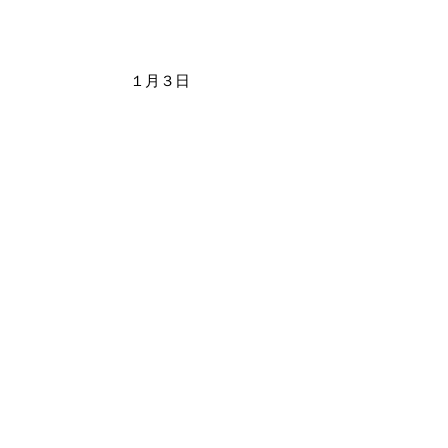
１月３日
活動報告
すべて表示
最新記事