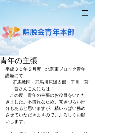
解脱会青年本部
青年の主張
平成３０年５月度　北関東ブロック青年
講座にて
群馬教区・群馬川原湯支部　干川　菖 
　　皆さんこんにちは！
　この度、青年の主張のお役目をいただ
きました。不慣れなため、聞きづらい部
分もあると思いますが、精いっぱい務め
させていただきますので、よろしくお願
いします。