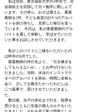
　私は現在、東京福祉大学の3年生で、社
会福祉士を目指して日々勉学に勤しんで
います。その傍ら、おそば屋さん、家庭
教師を2件、子ども食堂の計4つのアルバ
イトを掛け持ちし、充実した毎日を送っ
ています。 今日は、私が家庭教師のアル
バイトを通して体験し、学ばせていただ
いた事をお話しさせていただきます。
　私がこのバイトにご縁をいただいたの
は昨年の8月でした。
　家庭教師の仲介先より、「引き継ぎを
してもらえないか。」とお声がけをいた
だきました。当時、水泳のインストラク
ターのアルバイトを辞め、時間に余裕も
あり、少しでも稼ぎたかったわたしは、
二つ返事で、受けさせていただきまし
た。
　数日後、水戸の本社まで行き、指導を
受けるとともに生徒の個人カルテをいた
だきました。それを見て私は愕然としま