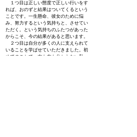
　１つ目は正しい態度で正しい行いをす
れば、おのずと結果はついてくるという
ことです。一生懸命、彼女のために悩
み、努力するという気持ちと、させてい
ただく。という気持ちのふたつがあった
からこそ、今の結果があると思います。
　２つ目は自分が多くの人に支えられて
いることを学ばせていただきました。初
めてのことで、右も左も分からない私
は、母や、父の友人の学校の先生、大学
の教授などにたくさん相談させていただ
きました。そして、人に恵まれていたの
だと強く感じました。
　加えて、 自分がしてもらって嬉しかっ
たことをしてあげられたことが、何より
も嬉しかったです。これが、奉仕ってこ
となのかなと、思いました。
　この体験を通して学んだことを忘れず
に、今までに出会った人、支えてくれる
人々に感謝しながら、残りの大学生活も