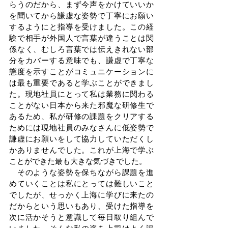
らうのだから、まず今声をかけていいか
を聞いてから謙虚な姿勢で丁寧にお願い
するようにと指導を受けました。この経
験で相手が外国人で言葉が違うことは関
係なく、むしろ言葉では伝えきれない部
分をカバーする意味でも、謙虚で丁寧な
態度を示すことがコミュニケーションに
は最も重要であると学ぶことができまし
た。現地社員にとって私は業務に関わる
ことがない日本から来た邪魔な研修生で
あるため、私が研修の課題をクリアする
ためには現地社員のみなさんに低姿勢で
謙虚にお願いをして協力していただくし
かありませんでした。これが上海で学ぶ
ことができた最も大きな気づきでした。
　そのような姿勢を保ちながら課題を進
めていくことは私にとっては難しいこと
でしたが、せっかく上海に学びに来たの
だからという思いもあり、受けた指導を
次に活かそうと意識して毎日取り組んで