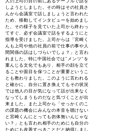
人の上司の目の前にあるテーブルで話を
しようとしました。その時はその社員さ
んから会議室で話しましょうと言われた
ため、移動してインタビューを始めまし
た。その様子を見ていた上司から終わっ
てすぐ、必ず会議室で話をするようにと
指導を受けました。上司からは「宮崎く
んも上司や他の社員の前で仕事の事や人
間関係の話はしづらいでしょ？」と言わ
れました。特に中国社会では”メンツ”を
重んじる文化でもあり、相手の顔を立て
ることや面目を保つことが重要というこ
とも教わりました。このように言われる
と確かに、自分に置き換えてもその状況
では他人の目が気になって話が出来なく
なってしまうものだなと気づくことが出
来ました。また上司から「せっかくのこ
の課題の機会にみんなの本音を聴けない
と宮崎くんにとっても勿体無いんじゃな
い？」とも言われ相手のためにも自分の
ためにも改善すべきことだと納得しまし