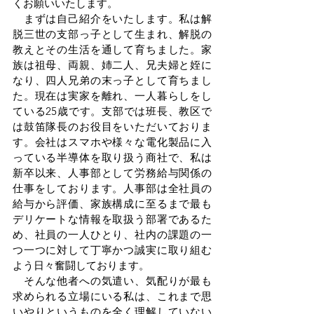
くお願いいたします。
　まずは自己紹介をいたします。私は解
脱三世の支部っ子として生まれ、解脱の
教えとその生活を通して育ちました。家
族は祖母、両親、姉二人、兄夫婦と姪に
なり、四人兄弟の末っ子として育ちまし
た。現在は実家を離れ、一人暮らしをし
ている25歳です。支部では班長、教区で
は鼓笛隊長のお役目をいただいておりま
す。会社はスマホや様々な電化製品に入
っている半導体を取り扱う商社で、私は
新卒以来、人事部として労務給与関係の
仕事をしております。人事部は全社員の
給与から評価、家族構成に至るまで最も
デリケートな情報を取扱う部署であるた
め、社員の一人ひとり、社内の課題の一
つ一つに対して丁寧かつ誠実に取り組む
よう日々奮闘しております。
　そんな他者への気遣い、気配りが最も
求められる立場にいる私は、これまで思
いやりというものを全く理解していない