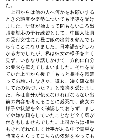
た。
　上司からは他の人へ何かをお願いする
ときの態度や姿勢についても指導を受け
ました。研修が始まって間もないころ出
張者対応の予行練習として、中国人社員
の受付女性にお昼ご飯の出前を頼んでも
らうことになりました。日本語が少しわ
かる方でしたが、私は彼女の様子を全く
見ず、いきなり話しかけて一方的に自分
の要求を伝えてしまいました。それを見
ていた上司から後で「もっと相手を気遣
ってお願いしなきゃ、彼女、凄く嫌な顔
してたの気づいた？」と指摘を受けまし
た。私は自分が伝えなければならない出
前の内容を考えることに必死で、彼女の
様子や状態を全く確認しておらず、まし
てや嫌な顔をしていたことなど全く気が
付きもしませんでした。上司からは相手
もそれぞれ忙しく仕事がある中で貴重な
時間をもらってこちらの依頼をやっても