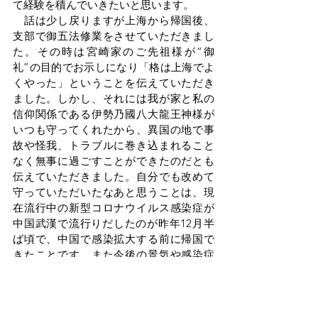
て経験を積んでいきたいと思います。
　話は少し戻りますが上海から帰国後、
支部で御五法修業をさせていただきまし
た。その時は宮崎家のご先祖様が“御
礼”の目的でお示しになり「格は上海でよ
くやった」ということを伝えていただき
ました。しかし、それには我が家と私の
信仰関係である伊勢乃國八大龍王神様が
いつも守ってくれたから、異国の地で事
故や怪我、トラブルに巻き込まれること
なく無事に過ごすことができたのだとも
伝えていただきました。自分でも改めて
守っていただいたなあと思うことは、現
在流行中の新型コロナウイルス感染症が
中国武漢で流行りだしたのが昨年12月半
ば頃で、中国で感染拡大する前に帰国で
きたことです。また今後の景気や感染症
の影響を考えるに、恐らく私が若手のう
ちで海外研修に参加できる最後のチャン
スであったかと思うと、本当にありがた
いことだったと思います。事後の話し合