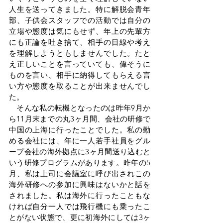
人生を送ってきました。特に解脱会青年
部、子供会スタッフでの活動では自分の
立場や態度は気にもせず、年上の先輩方
にも正論を吐き捨て、相手の目線や考え
を理解しようともしませんでした。たと
え正しいことを言っていても、偉そうに
ものを言い、相手に納得してもらえる言
い方や態度を取ることが出来ませんでし
た。
　そんな私の転機となったのは昨年9月か
ら11月末までの丸3ヶ月間、会社の研修で
中国の上海に行ったことでした。私の勤
める会社には、年に一人若手社員をグル
ープ会社の海外拠点に3ヶ月間送り込むと
いう研修プログラムがあります。昨年の5
月、私は上司に会議室に呼び出されこの
海外研修への参加に興味はないかと話を
されました。私は海外に行ったこともな
ければ自分一人では飛行機にも乗ったこ
とがない状態で、更に初海外にしては3ヶ