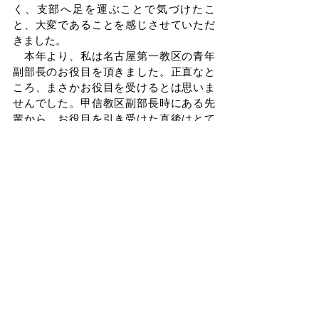
く、支部へ足を運ぶことで気づけたこ
と、大変であることを感じさせていただ
きました。
　本年より、私は名古屋第一教区の青年
副部長のお役目を頂きました。正直なと
ころ、まさかお役目を受けるとは思いま
せんでした。甲信教区副部長時にある先
輩から、お役目を引き受けた直後はとて
も忙しくなるよ、と言われたことがあり
ました。実際に製品出荷が追い付かず、
残業、休日出勤、部署異動も重なり、両
立できるのかなと思いましたが、周りの
方々の支えもあり、やり遂げることがで
きました。名古屋へ戻ってから10ヶ月程
ですが、上司や先輩方からの指導等、や
ること覚えることは多々ありますが、甲
信教区での経験を忘れずに、謙虚で丁寧
な姿勢で、天職とお役目を両立して努め
たいと思います。
　まだまだ至らないところはあります