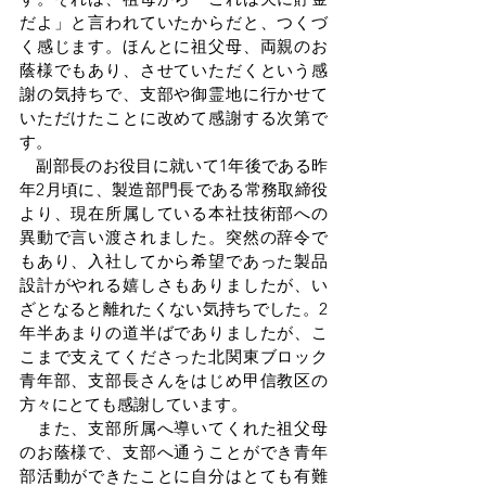
だよ」と言われていたからだと、つくづ
く感じます。ほんとに祖父母、両親のお
蔭様でもあり、させていただくという感
謝の気持ちで、支部や御霊地に行かせて
いただけたことに改めて感謝する次第で
す。
　副部長のお役目に就いて1年後である昨
年2月頃に、製造部門長である常務取締役
より、現在所属している本社技術部への
異動で言い渡されました。突然の辞令で
もあり、入社してから希望であった製品
設計がやれる嬉しさもありましたが、い
ざとなると離れたくない気持ちでした。2
年半あまりの道半ばでありましたが、こ
こまで支えてくださった北関東ブロック
青年部、支部長さんをはじめ甲信教区の
方々にとても感謝しています。
　また、支部所属へ導いてくれた祖父母
のお蔭様で、支部へ通うことができ青年
部活動ができたことに自分はとても有難