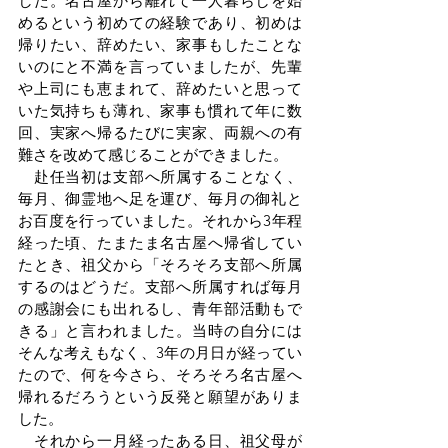
した。名古屋から離れて一人暮らしを始
めるという初めての経験であり、初めは
帰りたい、辞めたい、家事もしたことな
いのにと不満を言っていましたが、先輩
や上司にも恵まれて、辞めたいと思って
いた気持ちも薄れ、家事も慣れて年に数
回、実家へ帰るたびに実家、両親への有
難さを改めて感じることができました。
　赴任当初は支部へ所属することなく、
毎月、御霊地へ足を運び、毎月の御礼と
お百度を行っていました。それから3年程
経った頃、たまたま名古屋へ帰省してい
たとき、祖父から「そろそろ支部へ所属
するのはどうだ。支部へ所属すれば毎月
の感謝会にも出れるし、青年部活動もで
きる」と言われました。当時の自分には
そんな考えもなく、3年の月日が経ってい
たので、何を今さら、そろそろ名古屋へ
帰れるだろうという反発と願望がありま
した。
　それから一月経ったある日、祖父母が