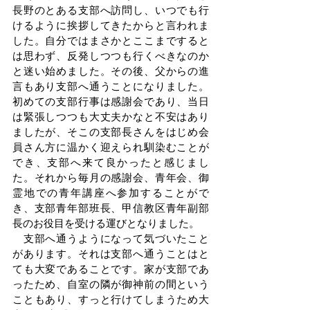
長野のとある支部へ訪問し、いつでも行
けるように挨拶してきたからと言われま
した。自分ではまさかとここまですると
は思わず、反発しつつも行くべきなのか
と迷い始めました。その後、父からの進
言もあり支部へ通うことになりました。
初めての支部行事は感謝会であり、当日
は緊張しつつも大丈夫かなと不安はあり
ましたが、そこの支部長さんをはじめ会
員さん方に温かく迎えられ馴染むことが
でき、支部へ来て良かったと感じまし
た。それから毎月の感謝会、青年会、御
霊地での青年講座へ参加することがで
き、支部青年部班長、甲信教区青年副部
長のお役目を受ける運びとなりました。
　支部へ通うようになって気づいたこと
があります。それは支部へ通うことはと
ても大変であることです。家が支部であ
ったため、自室の隣が御神前の間という
こともあり、すっと行けてしまうため大