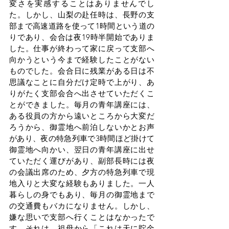
変さを実感することはありませんでし
た。しかし、山梨の赴任時は、長野の支
部まで高速道路を使って1時間という道の
りであり、会合は夜19時半開始でありま
した。仕事が終わって家に戻って支部へ
向かうという今まで経験したことがない
ものでした。会合日に残業がある日は不
思議なことに自分だけ定時で上がり、あ
りがたく支部会合へ出させていただくこ
とができました。毎月の青年講座には、
ある役員の方から遠いところから大変だ
ろうから、御霊地へ前泊しないかとお声
があり、夜の特急列車で3時間ほど掛けて
御霊地へ向かい、翌日の青年講座に出せ
ていただく運びがあり、副部長時には夜
の会議出席のため、夕方の特急列車で現
地入りと大変な経験もありました。一人
暮らしの身でもあり、毎月の御霊地まで
の交通費もバカになりません。しかし、
嫌な思いで支部へ行くことはなかったで
す。それは、祖母から「これは天に貯金