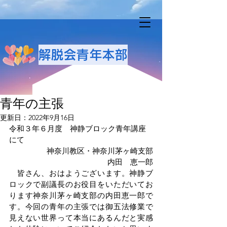
解脱会青年本部
青年の主張
更新日：
2022年9月16日
令和３年６月度　神静ブロック青年講座
にて　　　　　
神奈川教区・神奈川茅ヶ崎支部
内田　恵一郎
　皆さん、おはようございます。神静ブ
ロックで副議長のお役目をいただいてお
ります神奈川茅ヶ崎支部の内田恵一郎で
す。今回の青年の主張では御五法修業で
見えない世界って本当にあるんだと実感