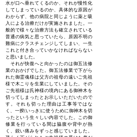
水が口へ垂れてくるのか、それが慢性化
してしまっているのか、具体的な原因が
わからず、他の病院と同じように薬と吸
入による治療だけが実施されました。一
般的で様々な治療方法も確立されている
普通の病気と思っていたら、原因不明の
難病にクラスチェンジしてしまい、一生
これと付き合っていかなければならない
と思いました。
　それが快復へと向かったのは御五法修
業のおかげでした。御五法修業で下がら
れた御霊魂様は父方の祖母の遠いご先祖
様で木こりを生業にしていました。その
ご先祖様は氏神様の境内にある御神木を
切ってしまったとお示しいただいたので
す。それも切った理由は工事等ではな
く、一揆(いっき)に使うために御神木を切
ったという生々しい内容でした。この御
修業を行っている間は脇腹や背中が熱
く、鋭い痛みをずっと感じていました。