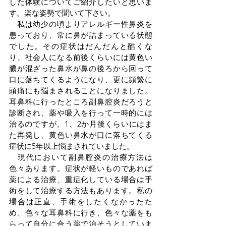
した体験についてご紹介したいと思いま
す。楽な姿勢で聞いて下さい。
　私は幼少の頃よりアレルギー性鼻炎を
患っており、常に鼻が詰まっている状態
でした。その症状はだんだんと酷くな
り、社会人になる前後くらいには黄色い
膿が混ざった鼻水が鼻の後ろから回って
口に落ちてくるようになり、更に頻繁に
頭痛にも悩まされることになりました。
耳鼻科に行ったところ副鼻腔炎だろうと
診断され、薬や吸入を行って一時的には
治るのですが、1、2か月後くらいにはま
た再発し、黄色い鼻水が口に落ちてくる
症状に5年以上悩まされていました。
　現代において副鼻腔炎の治療方法は
色々あります。症状が軽いものであれば
薬による治療、重症化している場合は手
術をして治療する方法もあります。私の
場合は正直、手術をしたくなかったた
め、色々な耳鼻科に行き、色々な薬をも
らって自分に合う薬で治そうとしていま