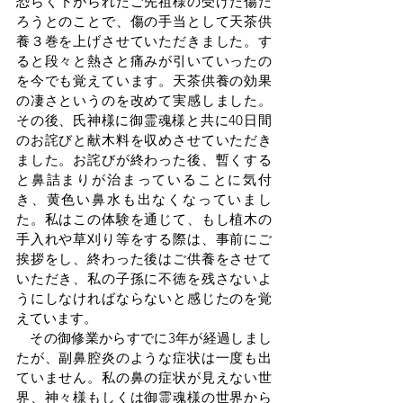
恐らく下がられたご先祖様の受けた傷だ
ろうとのことで、傷の手当として天茶供
養３巻を上げさせていただきました。す
ると段々と熱さと痛みが引いていったの
を今でも覚えています。天茶供養の効果
の凄さというのを改めて実感しました。
その後、氏神様に御霊魂様と共に40日間
のお詫びと献木料を収めさせていただき
ました。お詫びが終わった後、暫くする
と鼻詰まりが治まっていることに気付
き、黄色い鼻水も出なくなっていまし
た。私はこの体験を通じて、もし植木の
手入れや草刈り等をする際は、事前にご
挨拶をし、終わった後はご供養をさせて
いただき、私の子孫に不徳を残さないよ
うにしなければならないと感じたのを覚
えています。
　その御修業からすでに3年が経過しまし
たが、副鼻腔炎のような症状は一度も出
ていません。私の鼻の症状が見えない世
界、神々様もしくは御霊魂様の世界から