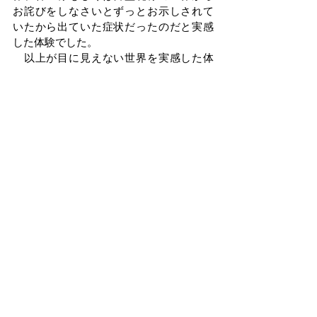
お詫びをしなさいとずっとお示しされて
いたから出ていた症状だったのだと実感
した体験でした。
　以上が目に見えない世界を実感した体
験になります。皆さんもコロナ禍で中々
御五法修業が出来ない状況かもしれませ
んが、もし出来るのであれば是非支部へ
足を運んでやってみて下さい。きっと自
分のためになる体験が得られると思いま
す。
　ご清聴ありがとうございました。
青年の主張
すべて表示
最新記事