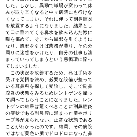
した。しかし、異動で職場が変わって休
みが取り辛くなると中々病院にも行けな
くなってしまい、それに伴って副鼻腔炎
を放置するようになりました。結果とし
て口に垂れてくる鼻水を飲み込んだ際に
喉を傷めて、そこから風邪を引くように
なり、風邪を引けば業務が滞り、その分
周りに迷惑をかけたり、自分の仕事も溜
まっていってしまうという悪循環に陥っ
てしまいました。
　この状況を改善するため、私は手術を
受ける覚悟を決め、必要な設備が整って
いる耳鼻科を探して受診し、そこで副鼻
腔炎の状態をみるためレントゲンを撮っ
て調べてもらうことになりました。レン
トゲンの結果は驚くべきことに副鼻腔炎
の症状である副鼻腔に溜まった膿やポリ
ープ等が見られない、正常な状態である
ことがわかったのです。結局、その病院
ではなぜ黄色い膿でドロドロになった鼻