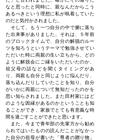
なと思ったと同時に、親なんだからこう
あるべきという理想に私が執着していた
のだと気付かされました。
　そして、もう一つ自分の中で腑に落ち
た出来事がありました。それは、５年前
のブロックタイムで、自分の解脱のルー
ツを知ろうというテーマで勉強させてい
ただいた時に両親の生い立ちから、どの
ように解脱会にご縁をいただいたのか、
祖父母の話などを聞くタイミングがあ
り、両親も自分と同じように悩んだり、
落ち込んだりしていたことを知り、自分
がいかに両親について無知だったのかを
思い知らされました。また田村家にはど
のような因縁があるのかということも知
ることができ、家族でとても有意義な時
間を過ごすことができたと思います。
　また、今まで青年部の先輩方から勧め
られてはいたものの読んだことがなかっ
た自分の祖母が書いた「尊者の贈り物」