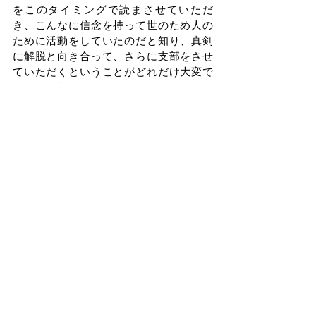
をこのタイミングで読まさせていただ
き、こんなに信念を持って世のため人の
ために活動をしていたのだと知り、真剣
に解脱と向き合って、さらに支部をさせ
ていただくということがどれだけ大変で
あるかを学ばせていただきました。
　そして両親も、支部を継ぎ、月に数回
もある行事をこなし、その中で五人の子
供を育てていたのかと思うと、私には真
似できないなと、とても感謝の気持ちで
いっぱいになりました。親である前に一
人の人間なんだと理解した時、ふと両親
を許す事ができました。
　もし、私が解脱会の活動をしていなけ
れば、解脱の尊さを知るのはもっと未来
の話になっていたかもしれないですし、
もしかすると知らずに過ごしていたのか
もしれないと思うと、とてももったいな
い事だと思いました。
　自分がどのように解脱会と関係がある