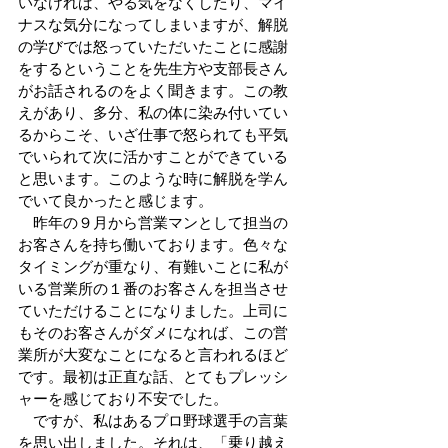
いなければ、やる気をなくしたり、マイ
ナスな気分になってしまいますが、解脱
の学びでは怒っていただいたことに感謝
をするということを先生方や支部長さん
がお話されるのをよく聞きます。この教
えがあり、多分、私の体に染み付いてい
るからこそ、いざ仕事で怒られても平気
でいられて次に活かすことができている
と思います。このような時に解脱を学ん
でいて良かったと感じます。
　昨年の９月から営業マンとして担当の
お客さんを持ち働いております。色々な
タイミングが重なり、有難いことに私が
いる営業所の１番のお客さんを担当させ
ていただけることになりました。上司に
もそのお客さんがダメになれば、この営
業所が大変なことになると言われるほど
です。最初は正直な話、とてもプレッシ
ャーを感じており不安でした。
　ですが、私はあるプロ野球選手の言葉
を思い出しました。それは、「乗り越え