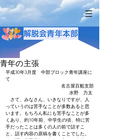
解脱会青年本部
青年の主張
平成30年3月度　中部ブロック青年講座に
て
名古屋百船支部
水野　力太 
　さて、みなさん、いきなりですが、人
っていうのは苦手なことが多数あると思
います。もちろん私にも苦手なことが多
くあり、約10年前、中学生の頃、特に苦
手だったことは多くの人の前で話すこ
と、話す内容の原稿を書くことでした。