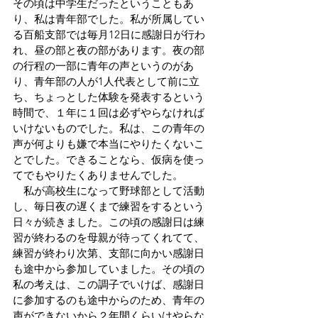
その頃は中学生だったということもあ
り、私は青年部でした。私が所属してい
る百船支部では毎月12日に感謝日が行わ
れ、昼の部と夜の部があります。夜の部
の行程の一部に青年の声というのがあ
り、青年部の人が1人代表として前に立
ち、ちょっとした体験を発表するという
時間で、１年に１回は必ずやらなければ
いけないものでした。私は、この青年の
声が何よりも嫌で本当にやりたくないこ
とでした。できることなら、仮病を使っ
てでもやりたくありませんでした。
　私が高校生になって野球部として活動
し、毎日夜の遅くまで練習をするという
日々が続きました。この頃の感謝日は練
習が終わるのを母親が待ってくれてて、
練習が終わり次第、支部に向かい感謝日
も途中から参加していました。その頃の
私の考えは、この調子でいけば、感謝日
に参加するのも途中からのため、青年の
声ができないから２年間くらいはやらな