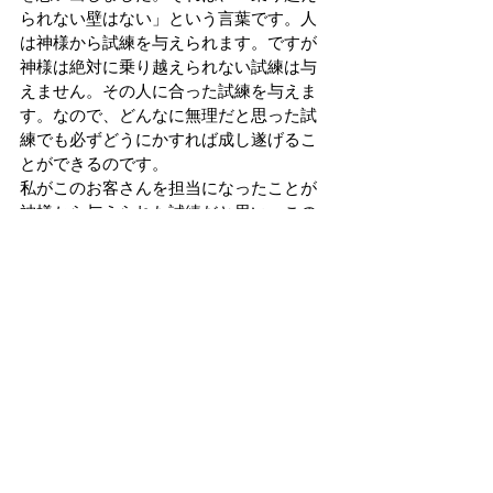
られない壁はない」という言葉です。人
は神様から試練を与えられます。ですが
神様は絶対に乗り越えられない試練は与
えません。その人に合った試練を与えま
す。なので、どんなに無理だと思った試
練でも必ずどうにかすれば成し遂げるこ
とができるのです。
私がこのお客さんを担当になったことが
神様から与えられた試練だと思い、この
試練を成し遂げる、つまりこのお客さん
を自分のものにし、営業所を引っ張って
いけるような存在に今後なっていきたい
です。これからは、仕事・解脱・プライ
ベートの３つを充実できるよう頑張って
いきます。 ご清聴ありがとうございまし
た。
青年の主張
すべて表示
最新記事