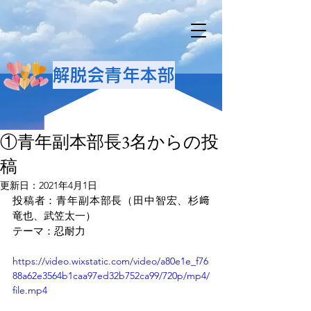
解脱会青年本部
①青年副本部長3名からの投
稿
更新日：
2021年4月1日
投稿者：青年副本部長（田中智宏、杉﨑
竜也、武笠太一）
テーマ：忍耐力
https://video.wixstatic.com/video/a80e1e_f76
88a62e3564b1caa97ed32b752ca99/720p/mp4/
file.mp4