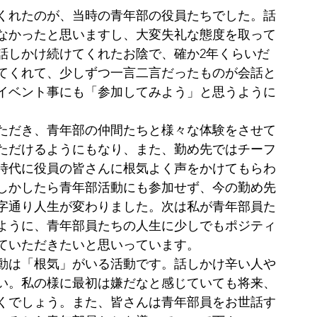
くれたのが、当時の青年部の役員たちでした。話
なかったと思いますし、大変失礼な態度を取って
話しかけ続けてくれたお陰で、確か2年くらいだ
てくれて、少しずつ一言二言だったものが会話と
イベント事にも「参加してみよう」と思うように
ただき、青年部の仲間たちと様々な体験をさせて
ただけるようにもなり、また、勤め先ではチーフ
時代に役員の皆さんに根気よく声をかけてもらわ
しかしたら青年部活動にも参加せず、今の勤め先
字通り人生が変わりました。次は私が青年部員た
ように、青年部員たちの人生に少しでもポジティ
ていただきたいと思いっています。
動は「根気」がいる活動です。話しかけ辛い人や
い。私の様に最初は嫌だなと感じていても将来、
くでしょう。また、皆さんは青年部員をお世話す