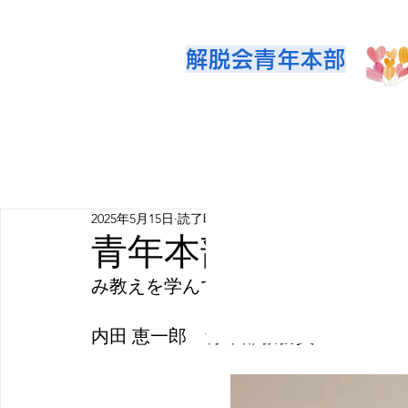
解脱会青年本部
2025年5月15日
読了時間: 3分
青年本部会役員コ
み教えを学んでいてよかったこと　Ｖ
内田 恵一郎　青年部教務員