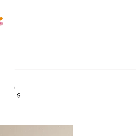
ラム
ｏｌ．９