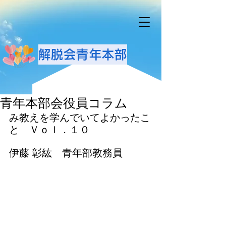
解脱会青年本部
青年本部会役員コラム
み教えを学んでいてよかったこ
と　Ｖｏｌ．１０
伊藤 彰紘　青年部教務員