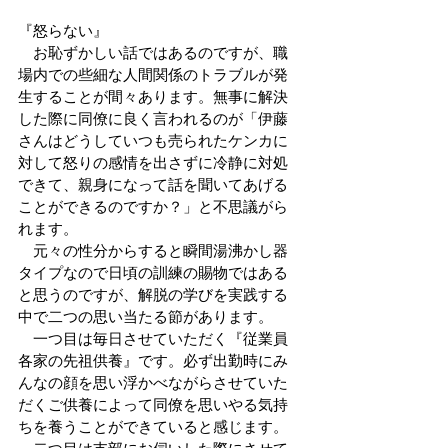
『怒らない』
　お恥ずかしい話ではあるのですが、職
場内での些細な人間関係のトラブルが発
生することが間々あります。無事に解決
した際に同僚に良く言われるのが「伊藤
さんはどうしていつも売られたケンカに
対して怒りの感情を出さずに冷静に対処
できて、親身になって話を聞いてあげる
ことができるのですか？」と不思議がら
れます。
　元々の性分からすると瞬間湯沸かし器
タイプなので日頃の訓練の賜物ではある
と思うのですが、解脱の学びを実践する
中で二つの思い当たる節があります。
　一つ目は毎日させていただく『従業員
各家の先祖供養』です。必ず出勤時にみ
んなの顔を思い浮かべながらさせていた
だくご供養によって同僚を思いやる気持
ちを養うことができていると感じます。