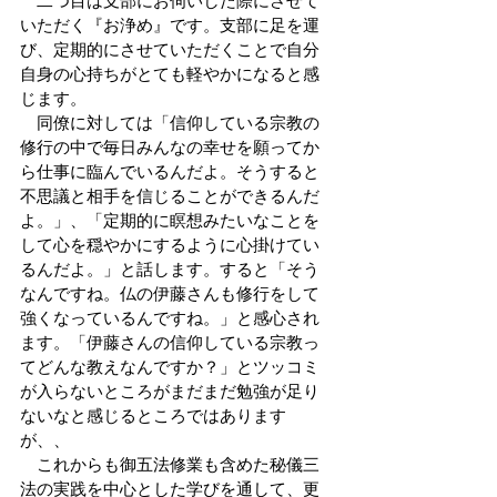
　二つ目は支部にお伺いした際にさせて
いただく『お浄め』です。支部に足を運
び、定期的にさせていただくことで自分
自身の心持ちがとても軽やかになると感
じます。
　同僚に対しては「信仰している宗教の
修行の中で毎日みんなの幸せを願ってか
ら仕事に臨んでいるんだよ。そうすると
不思議と相手を信じることができるんだ
よ。」、「定期的に瞑想みたいなことを
して心を穏やかにするように心掛けてい
るんだよ。」と話します。すると「そう
なんですね。仏の伊藤さんも修行をして
強くなっているんですね。」と感心され
ます。「伊藤さんの信仰している宗教っ
てどんな教えなんですか？」とツッコミ
が入らないところがまだまだ勉強が足り
ないなと感じるところではあります
が、、
　これからも御五法修業も含めた秘儀三
法の実践を中心とした学びを通して、更