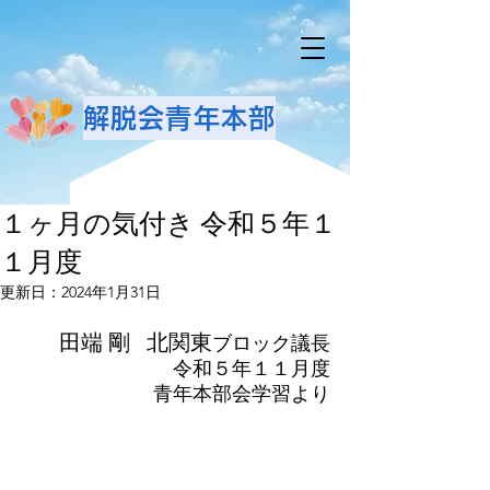
解脱会青年本部
１ヶ月の気付き 令和５年１
１月度
更新日：
2024年1月31日
田端 剛	北関東
ブロック議長
令和５年１１月度
青年本部会学習より