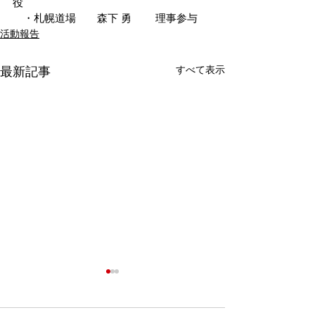
役　
　・札幌道場　　森下 勇 　　理事参与
活動報告
すべて表示
最新記事