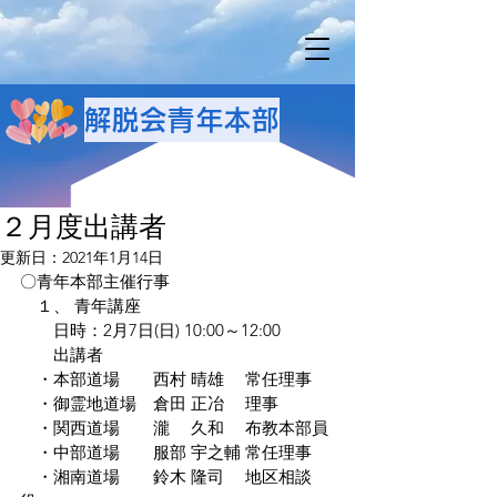
解脱会青年本部
２月度出講者
更新日：
2021年1月14日
〇青年本部主催行事
　１、 青年講座 
　　日時：2月7日(日) 10:00～12:00
　　出講者
　・本部道場　　西村 晴雄　 常任理事
　・御霊地道場　倉田 正冶 　理事
　・関西道場　　瀧　 久和 　布教本部員
　・中部道場　　服部 宇之輔 常任理事
　・湘南道場　　鈴木 隆司 　地区相談