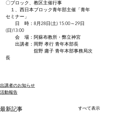
〇ブロック、教区主催行事
　１、西日本ブロック青年部主催「青年
セミナー」
　　日　時：8月28日(土) 15:00～29日
(日)13:00
　　会　場：阿蘇布教所・弊立神宮
　　出講者：岡野 孝行 青年本部長
　　　　　　舘野 庸子 青年本部事務局次
長
出講者のお知らせ
活動報告
すべて表示
最新記事