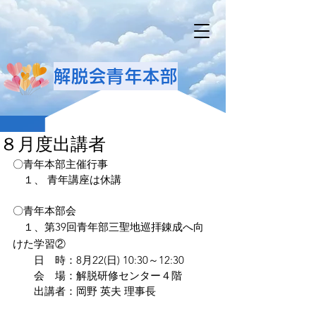
解脱会青年本部
８月度出講者
〇青年本部主催行事
　１、 青年講座は休講
〇青年本部会
　１、第39回青年部三聖地巡拝錬成へ向
けた学習②
　　日　時：8月22(日) 10:30～12:30
　　会　場：解脱研修センター４階
　　出講者：岡野 英夫 理事長