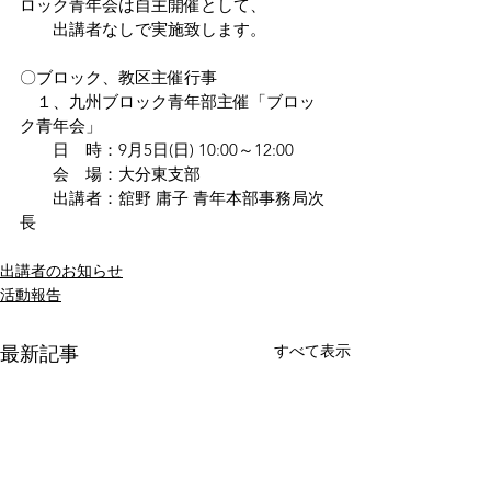
ロック青年会は自主開催として、
　　出講者なしで実施致します。
〇ブロック、教区主催行事
　１、九州ブロック青年部主催「ブロッ
ク青年会」
　　日　時：9月5日(日) 10:00～12:00
　　会　場：大分東支部
　　出講者：舘野 庸子 青年本部事務局次
長
出講者のお知らせ
活動報告
すべて表示
最新記事