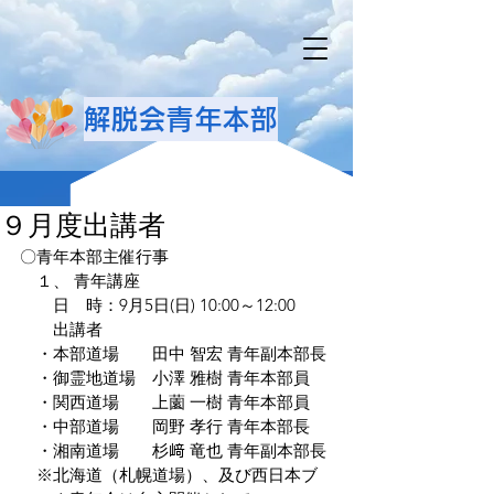
解脱会青年本部
９月度出講者
〇青年本部主催行事
　１、 青年講座 
　　日　時：9月5日(日) 10:00～12:00
　　出講者
　・本部道場　　田中 智宏 青年副本部長
　・御霊地道場　小澤 雅樹 青年本部員
　・関西道場　　上薗 一樹 青年本部員
　・中部道場　　岡野 孝行 青年本部長
　・湘南道場　　杉﨑 竜也 青年副本部長
　※北海道（札幌道場）、及び西日本ブ