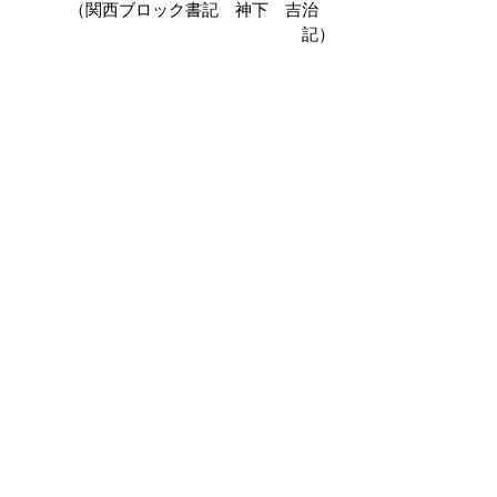
　（関西ブロック書記　神下　吉治　
記）