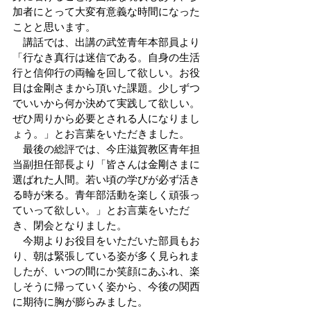
加者にとって大変有意義な時間になった
ことと思います。
　講話では、出講の武笠青年本部員より
「行なき真行は迷信である。自身の生活
行と信仰行の両輪を回して欲しい。お役
目は金剛さまから頂いた課題。少しずつ
でいいから何か決めて実践して欲しい。
ぜひ周りから必要とされる人になりまし
ょう。」とお言葉をいただきました。
　最後の総評では、今庄滋賀教区青年担
当副担任部長より「皆さんは金剛さまに
選ばれた人間。若い頃の学びが必ず活き
る時が来る。青年部活動を楽しく頑張っ
ていって欲しい。」とお言葉をいただ
き、閉会となりました。
　今期よりお役目をいただいた部員もお
り、朝は緊張している姿が多く見られま
したが、いつの間にか笑顔にあふれ、楽
しそうに帰っていく姿から、今後の関西
に期待に胸が膨らみました。