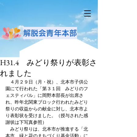
解脱会青年本部
H31.4 みどり祭りが表彰さ
れました
　４月２９日（月・祝）、北本市子供公
園にて行われた「第３１回　みどりのフ
ェスティバル」に岡野本部長が出席さ
れ、昨年北関東ブロック行われたみどり
祭りの収益からの献金に対し、北本市よ
り表彰状を受けました。（授与された感
謝状は下写真参照）
　みどり祭りは、北本市が推進する「北
本市　緑と花のまちづくり基金活動」に