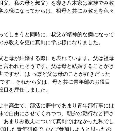
祖父、私の母と叔父）を導き八木家は家族でみ教
学ぶ様になってからは、祖母と共にみ教えを色々
なってしまうと同時に、叔父が精神的な病になって
のみ教えを更に真剣に学ぶ様になりました。
父と母が結婚する際にも表れています。父は祖母
と言われたそうです。父は母と結婚することがき
世ですが、(よっぽど父は母のことが好きだった
うです。それから父は、母と共に青年部のお役目
役目を歴任しました。
は中高生で、部活に夢中であまり青年部行事には
味で自由にさせてくれつつ、朝夕の勤行など押さ
。あまりみ教えについて真剣ではなかった私でし
参加した青年研修で（なぜ参加しようと思ったの