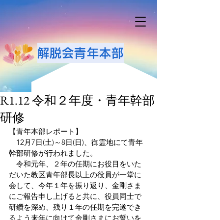
解脱会青年本部
R1.12 令和２年度・青年幹部
研修
【青年本部レポート】
　12月7日(土)～8日(日)、御霊地にて青年
幹部研修が行われました。
　令和元年、２年の任期にお役目をいた
だいた教区青年部長以上の役員が一堂に
会して、今年１年を振り返り、金剛さま
にご報告申し上げると共に、役員同士で
研鑽を深め、残り１年の任期を完遂でき
るよう来年に向けて金剛さまにお誓いを