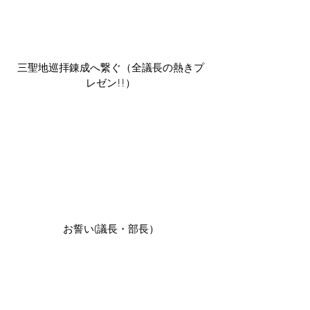
三聖地巡拝錬成へ繋ぐ（全議長の熱きプ
レゼン!!）
お誓い(議長・部長）