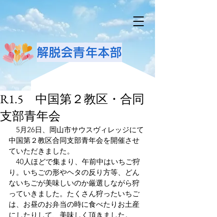
解脱会青年本部
R1.5 中国第２教区・合同
支部青年会
　5月26日、岡山市サウスヴィレッジにて
中国第２教区合同支部青年会を開催させ
ていただきました。
　40人ほどで集まり、午前中はいちご狩
り。いちごの形やヘタの反り方等、どん
ないちごが美味しいのか厳選しながら狩
っていきました。たくさん狩ったいちご
は、お昼のお弁当の時に食べたりお土産
にしたりして、美味しく頂きました。