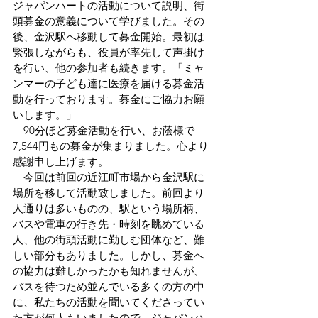
ジャパンハートの活動について説明、街
頭募金の意義について学びました。その
後、金沢駅へ移動して募金開始。最初は
緊張しながらも、役員が率先して声掛け
を行い、他の参加者も続きます。「ミャ
ンマーの子ども達に医療を届ける募金活
動を行っております。募金にご協力お願
いします。」
　90分ほど募金活動を行い、お蔭様で
7,544円もの募金が集まりました。心より
感謝申し上げます。
　今回は前回の近江町市場から金沢駅に
場所を移して活動致しました。前回より
人通りは多いものの、駅という場所柄、
バスや電車の行き先・時刻を眺めている
人、他の街頭活動に勤しむ団体など、難
しい部分もありました。しかし、募金へ
の協力は難しかったかも知れませんが、
バスを待つため並んでいる多くの方の中
に、私たちの活動を聞いてくださってい
た方が何人もいましたので、ジャパンハ