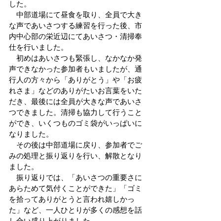
した。
　中部道場にて昼食を取り、全員で大き
な声であいさつする練習を行った後、市
内中心部の栄近辺にてあいさつ・清掃奉
仕を行いました。
　初めはあいさつも緊張し、なかなか発
声できなかった参加者もいましたが、通
行人の方々から「ありがとう」や「お疲
れさま」などのありがたいお言葉をいた
だき、最後には全員が大きな声であいさ
つできました。清掃も協力して行うこと
ができ、いくつものゴミ袋がいっぱいに
なりました。
　その後は中部道場に戻り、参加者でご
みの処理と振り返りを行い、解散となり
ました。
　振り返りでは、「あいさつの重要さに
あらためて気付くことができた」「ゴミ
を拾ってありがとうと言われ嬉しかっ
た」など、一人ひとりが多くの感想を話
し合い盛り上がりました。