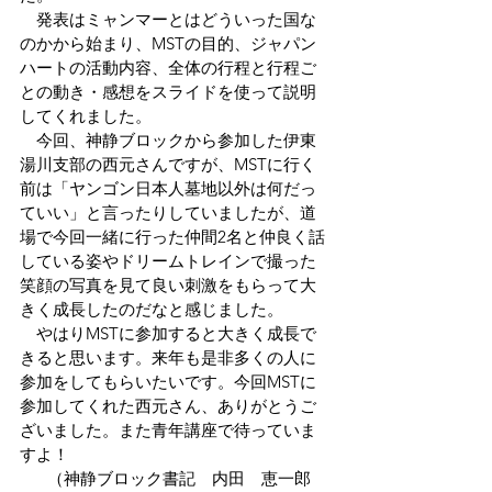
　発表はミャンマーとはどういった国な
のかから始まり、MSTの目的、ジャパン
ハートの活動内容、全体の行程と行程ご
との動き・感想をスライドを使って説明
してくれました。
　今回、神静ブロックから参加した伊東
湯川支部の西元さんですが、MSTに行く
前は「ヤンゴン日本人墓地以外は何だっ
ていい」と言ったりしていましたが、道
場で今回一緒に行った仲間2名と仲良く話
している姿やドリームトレインで撮った
笑顔の写真を見て良い刺激をもらって大
きく成長したのだなと感じました。
　やはりMSTに参加すると大きく成長で
きると思います。来年も是非多くの人に
参加をしてもらいたいです。今回MSTに
参加してくれた西元さん、ありがとうご
ざいました。また青年講座で待っていま
すよ！
（神静ブロック書記　内田　恵一郎 　