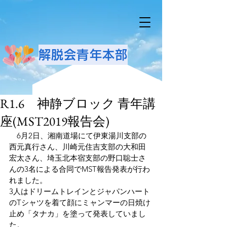
解脱会青年本部
R1.6 神静ブロック 青年講
座(MST2019報告会)
　6月2日、湘南道場にて伊東湯川支部の
西元真行さん、川崎元住吉支部の大和田
宏太さん、埼玉北本宿支部の野口聡士さ
んの3名による合同でMST報告発表が行わ
れました。
3人はドリームトレインとジャパンハート
のTシャツを着て顔にミャンマーの日焼け
止め「タナカ」を塗って発表していまし
た。