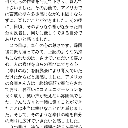
何かしらの作業を与えて下さり、喜んで
下さいました。そのお蔭で、アメリカで
は言葉の壁を多少感じながらも固くなら
ずに、楽しむことができました。その後
に、日頃、そのような余裕がなかった自
分を反省し、周りに優しくできる自分で
ありたいと感じました。
　２つ目は、奉仕の心の尊さです。帰国
後に振り返ってみて、上記のような気持
ちになれたのは、させていただいて喜ぶ
心、人の喜びを自らの喜びにできる心
（奉仕の心）を解脱会により育んでいた
だけたからだと痛感しました。アメリカ
の会員さん方は、終始笑顔で奉仕をされ
ており、お互いにコミュニケーションを
良く取り、笑い声が絶えない雰囲気でし
た。そんな方々と一緒に働くことができ
たことは本当に幸せなことだと感じまし
た。そして、そのような奉仕の輪を自分
の周りに広げていきたいと感じました。
　３つ目は、神仏に感謝の祈りを捧げる