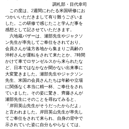
調札部・目代幸司
　この度は、2週間にわたる米国研修にお
つかいいただきまして有り難うございま
した。この研修で感じたこと学んだ事を
感想として記させていただきます。
　六地蔵バザーは、瀬部先生やジャクソ
ン先生が率先してご奉仕をされており、
会員さんが遠方各地から集まりご高齢の
沖村さんが運転をされて来たとか、7時間
かけて車でロサンゼルスから来られたな
ど、日本ではなかなか聞かない出来事に
大変驚きました。瀬部先生やジャクソン
先生、米国の会員さんたちは年齢や立場
に関係なく本当に精一杯、ご奉仕をされ
ていました。その姿に驚き、齊藤さんが
瀬部先生にそのことを尋ねてみると、
「岸田英山先生がそうだったからだよ」
と言われました。岸田英山先生が率先し
てご奉仕をされて来られ、自身の背中で
示されていた姿に自分もやらなくては、