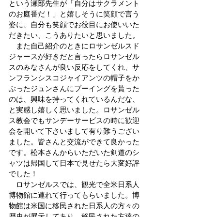
という瀬部先生が「自分はサクラメント
のお庭番だ！」と嬉しそうに笑顔で言う
姿に、自分も笑顔でお役目にお使いいた
だきたい、こうありたいと思いました。
　また自己紹介のときにロサンゼルスド
ジャースが好きだと言ったらロサンゼル
スのみなさんが良い反応をしてくれ、サ
ンフランシスコジャイアンツの帽子をか
ぶったジュンさんにブーイングを貰った
のは、興味を持ってくれているんだな、
と実感し嬉しく思いました。ロサンゼル
ス教会でもサンデーサービスの時に歓迎
会を開いて下さいまして有り難うござい
ました。皆さんと交流ができて良かった
です。松本さんからいただいた剣道のシ
ャツは帰国して日本で見せたら大変好評
でした！
　ロサンゼルスでは、観光で全米日系人
博物館に連れて行ってもらいました。博
物館は米国に移民された日系人の方々の
歴史が展示してあり、移民された方達の