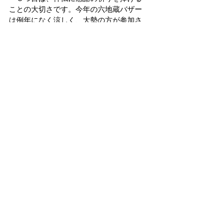
ことの大切さです。今年の六地蔵バザー
は例年になく涼しく、大勢の方が参加さ
れました。会場の賑わいを大変嬉しく感
じました。バザー後、ジャクソン先生よ
り、このお恵みに感謝しましょうとのお
話があり、皆で教会にある天八大龍王
神・天五色弁財天・水霊神に御礼参拝を
させていただきました。私は、バザーに
来て下さった方々の笑顔が心に浮かび、
胸が熱くなりました。今までの生活を振
り返った時に、今後はこの場面を思い出
し、大自然のお恵みに対して感謝の祈り
を捧げていきたいと感じました。
　この３つの大切な気付きに加え、研修
の最後には、ロサンゼルス教会の感謝会
にて山田開教師より、親切は連鎖する、
不親切も同じであるという法則について
お勉強いただきました。このお話を研修
のまとめとして胸に刻み、親切・思いや
りの輪を今後活かせるよう努力していき