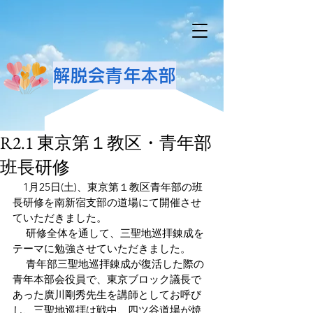
解脱会青年本部
R2.1 東京第１教区・青年部
班長研修
　1月25日(土)、東京第１教区青年部の班
長研修を南新宿支部の道場にて開催させ
ていただきました。
 　研修全体を通して、三聖地巡拝錬成を
テーマに勉強させていただきました。
 　青年部三聖地巡拝錬成が復活した際の
青年本部会役員で、東京ブロック議長で
あった廣川剛秀先生を講師としてお呼び
し、三聖地巡拝は戦中、四ツ谷道場が焼