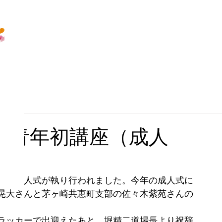
ク・青年初講座（成人
にて成人式が執り行われました。今年の成人式に
晃大さんと茅ヶ崎共恵町支部の佐々木紫苑さんの
ラッカーで出迎えたあと、堀精二道場長より祝辞