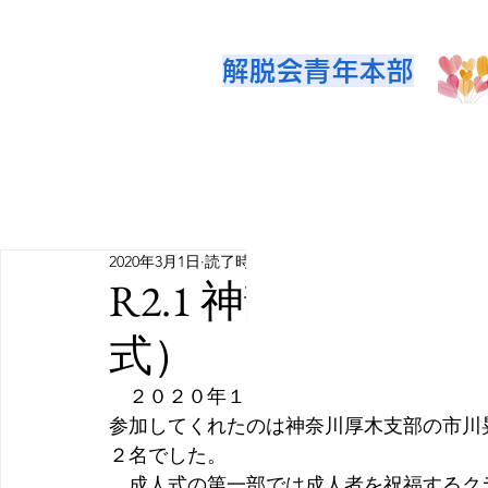
解脱会青年本部
2020年3月1日
読了時間: 2分
R2.1 神静ブロッ
式）
　２０２０年１月１２日、小田原湘南道場
参加してくれたのは神奈川厚木支部の市川
２名でした。
　成人式の第一部では成人者を祝福するク