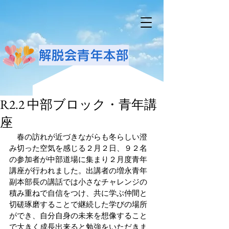
解脱会青年本部
R2.2 中部ブロック・青年講
座
　春の訪れが近づきながらも冬らしい澄
み切った空気を感じる２月２日、９２名
の参加者が中部道場に集まり２月度青年
講座が行われました。出講者の増永青年
副本部長の講話では小さなチャレンジの
積み重ねで自信をつけ、共に学ぶ仲間と
切磋琢磨することで継続した学びの場所
ができ、自分自身の未来を想像すること
で大きく成長出来ると勉強をいただきま