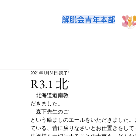
解脱会青年本部
2021年1月31日
読了時間: 1分
R3.1 北海道・青年
　北海道道南教区は札幌道場にて理事参与
だきました。
　森下先生のご講話では、青年部の活動方
という励ましのエールをいただきました。
ている、昔に戻りなさいとお仕置きをして