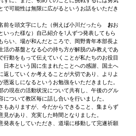
れずに、また、初めてのことに挑戦するには勇気
とで可能性は無限に広がるというお話を
いただ
き
名前を頭文字にした（例えば小川だったら　
お
お
といった様な）自己紹介を1人ずつ発表してもら
もらい、場が和んだところで、岡野青年本部長よ
生活の基盤となる心の持ち方が解脱のみ教えであ
で行動をもって伝えていくことが私たちのお役目
、日本という国に生まれたことへの感謝、国土へ
に返していくか考えることが大切であり、よりよ
が恩返しになるというお勉強を
いただ
きました。
部の現在の活動状況について共有し、午後のグル
容について教区毎に話し合いを行いました。
さもありますが、今だからできること、集まらず
意見があり、充実した時間となりました。
意発表をして
いただ
き、道場に移動して完遂祈願