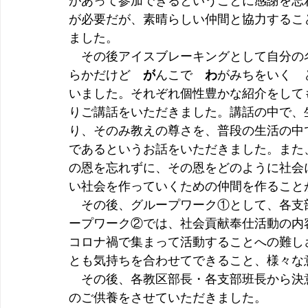
があって参加できるということに感謝を忘
が必要だが、素晴らしい仲間と協力するこ
ました。
　その後アイスブレーキングとして自分の
らかだけど　
が
んこで　
わ
がみちをいく　
いました。それぞれ個性豊かな紹介をして
りご講話を
いただ
きました。講話の中で、
り、そのみ教えの尊さを、普段の生活の中
であるというお話を
いただ
きました。また
の恩を忘れずに、その恩をどのように社会
い社会を作っていくための仲間を作ること
　その後、グループワーク①として、各支
ープワーク②では、社会貢献奉仕活動の内
コロナ禍で集まって活動することへの難し
とも気持ちを合わせてできること、様々な
　その後、各教区部長・各支部班長から決
のご供養をさせて
いただき
ました。