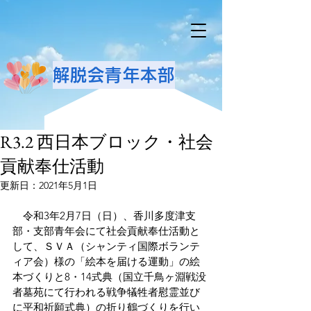
解脱会青年本部
R3.2 西日本ブロック・社会
貢献奉仕活動
更新日：
2021年5月1日
　令和3年2月7日（日）、香川多度津支
部・支部青年会にて社会貢献奉仕活動と
して、ＳＶＡ（シャンティ国際ボランテ
ィア会）様の「絵本を届ける運動」の絵
本づくりと8・14式典（国立千鳥ヶ淵戦没
者墓苑にて行われる戦争犠牲者慰霊並び
に平和祈願式典）の折り鶴づくりを行い