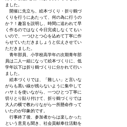
ました。
　開催に先立ち、絵本づくり・折り鶴づ
くりを行うにあたって、何の為に行うの
か？！趣旨を説明し、時間に追われて早
く作るのではなく今日完成しなくてもい
いので、一つひとつ心を込めて丁寧に作
らせていただきましょうと伝えさせてい
ただきました。
　青年部員、小学校高学年の次期青年部
員は二人一組になって絵本づくりに、低
学年以下は折り鶴づくりに分かれて行い
ました。
　絵本づくりでは、「難しい」と言いな
がらも黒い線が残らないように集中して
ハサミを使いながら、一つひとつ丁寧に
切りとり貼り付けて、折り鶴づくりでは
大人の横で教わりながら一所懸命作って
いたのが印象的です。
　行事終了後、参加者からは楽しかった
という意見も聞き、社会貢献奉仕活動を