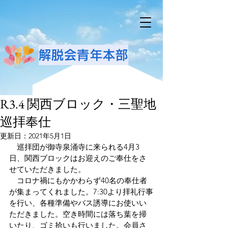
解脱会青年本部
R3.4 関西ブロック・三聖地
巡拝奉仕
更新日：
2021年5月1日
　巡拝団が御寺泉涌寺に来られる4月3
日、関西ブロックはお迎えのご奉仕をさ
せていただきました。
　コロナ禍にもかかわらず40名の奉仕者
が集まってくれました。7:30より拝礼行事
を行い、各種準備やバス誘導にお使いい
ただきました。空き時間には落ち葉を掃
いたり、ゴミ拾いも行いました。会員さ